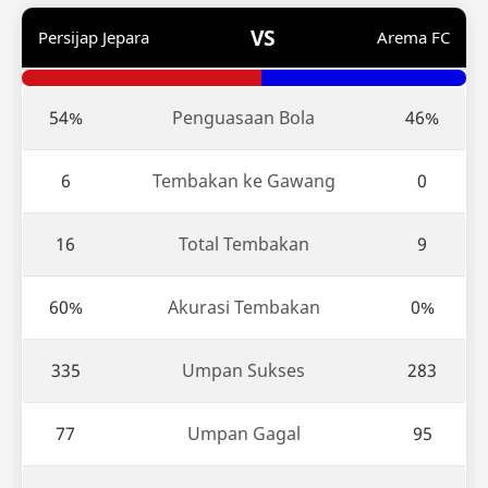
VS
Persijap Jepara
Arema FC
54%
Penguasaan Bola
46%
6
Tembakan ke Gawang
0
16
Total Tembakan
9
60%
Akurasi Tembakan
0%
335
Umpan Sukses
283
77
Umpan Gagal
95