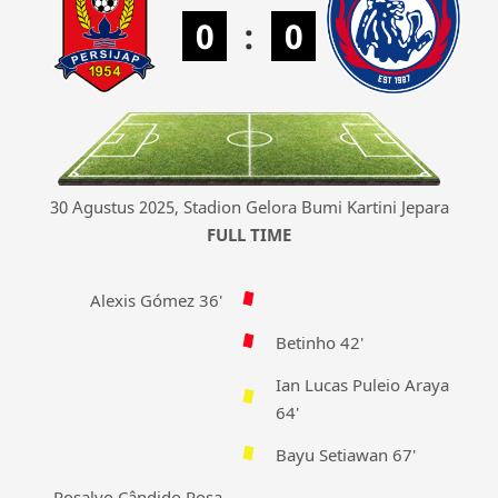
0
:
0
30 Agustus 2025, Stadion Gelora Bumi Kartini Jepara
FULL TIME
Alexis Gómez 36'
Betinho 42'
Ian Lucas Puleio Araya
64'
Bayu Setiawan 67'
Rosalvo Cândido Rosa